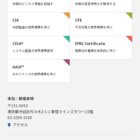
米国のビジネス資格を目指す
米国の経営学修士を取得する
CIA
CFE
内部監査の世界標準を学ぶ
不正対策の世界標準を学ぶ
CISA®
IFRS Certificate
システム監査の世界標準習得
国際会計基準を体系的に学ぶ
AAIA™
AIガバナンスの世界標準を学ぶ
本社：新宿本校
〒151-0053
東京都渋谷区代々木2-1-1 新宿マインズタワー15階
03-3299-3330
アクセス