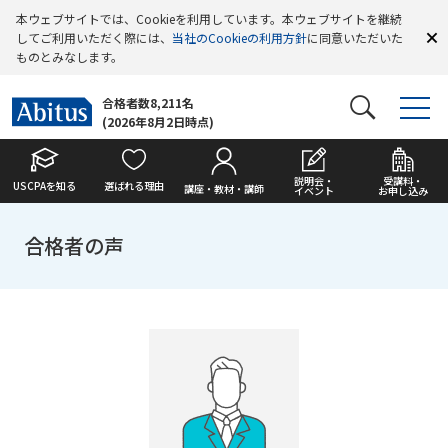
本ウェブサイトでは、Cookieを利用しています。本ウェブサイトを継続
してご利用いただく際には、
当社のCookieの利用方針
に同意いただいた
ものとみなします。
合格者数8,211名
(2026年8月2日時点)
説明会・
受講料・
USCPAを知る
選ばれる理由
講座・教材・講師
イベント
お申し込み
合格者の声