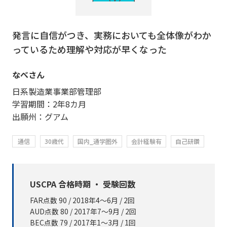
発言に自信がつき、実務においても全体像がわか
っているため理解や対応が早くなった
なべさん
日系製造業事業部管理部
学習期間：2年8カ月
出願州：グアム
通信
30歳代
国内_通学圏外
会計経験有
自己研鑽
USCPA 合格時期 ・ 受験回数
FAR点数 90 / 2018年4～6月 / 2回
AUD点数 80 / 2017年7～9月 / 2回
BEC点数 79 / 2017年1～3月 / 1回