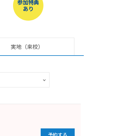
参加特典
あり
実地（来校）
予約する