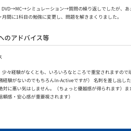
、DVD→MC→シミュレーション→質問の繰り返しでしたが、
3ヶ月間に1科目の勉強に変更し、問題を解きまくりました。
方へのアドバイス等
ス
、少々経験がなくとも、いろいろなところで重宝されますので頑張
経験がないのでもちろんIn-Activeですが） 名刺を差し出
絶対に悪い気はしません。（ちょっと優越感が得られます）ま
信頼感・安心感が重要視されます）