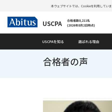
本ウェブサイトでは、Cookieを利用して
合格者数8,211名
USCPA
(2026年8月2日時点)
USCPAを知る
選ばれる理由
合格者の声