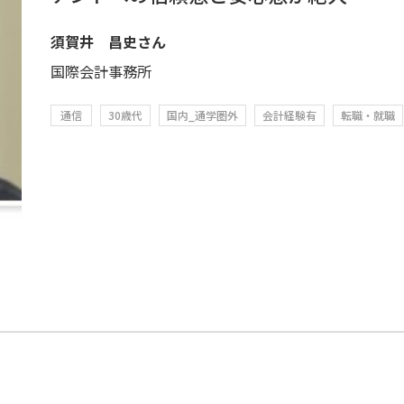
須賀井 昌史さん
国際会計事務所
通信
30歳代
国内_通学圏外
会計経験有
転職・就職