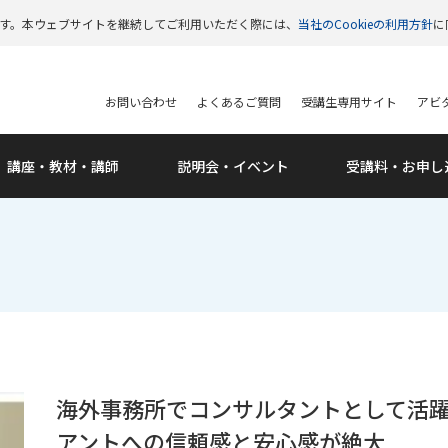
います。本ウェブサイトを継続してご利用いただく際には、
当社のCookieの利用方針
に
お問い合わせ
よくあるご質問
受講生専用サイト
アビタ
講座・教材・講師
説明会・
イベント
受講料・
お申し
海外事務所でコンサルタントとして活躍
アントへの信頼感と安心感が絶大