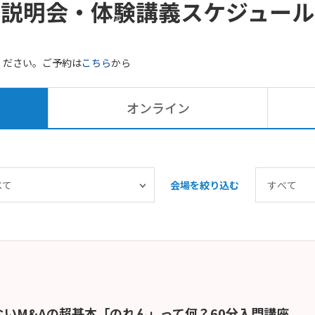
説明会・体験講義
スケジュール
ください。ご予約は
こちら
から
オンライン
会場を絞り込む
いM&Aの超基本「のれん」って何？60分入門講座