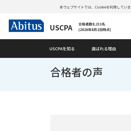
本ウェブサイトでは、Cookieを利用して
合格者数8,211名
USCPA
(2026年8月2日時点)
USCPAを知る
選ばれる理由
合格者の声