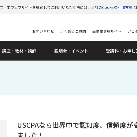
います。本ウェブサイトを継続してご利用いただく際には、
当社のCookieの利用方針
に
お問い合わせ
よくあるご質問
受講生専用サイト
アビタ
講座・教材・講師
説明会・
イベント
受講料・
お申し
USCPAなら世界中で認知度、信頼度
ました！