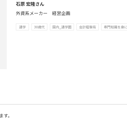
石原 宏隆さん
外資系メーカー 経営企画
通学
30歳代
国内_通学圏
会計経験有
専門知識を身
ます。