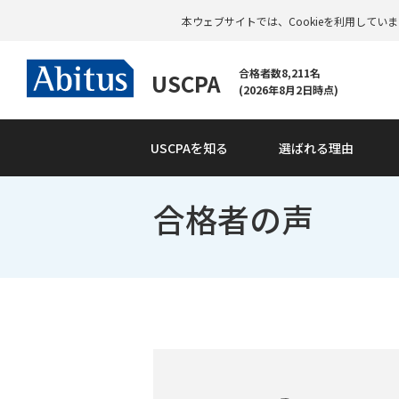
本ウェブサイトでは、Cookieを利用して
合格者数8,211名
USCPA
(2026年8月2日時点)
USCPAを知る
選ばれる理由
合格者の声