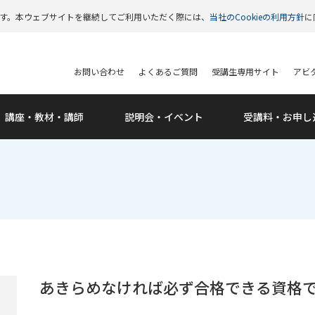
います。本ウェブサイトを継続してご利用いただく際には、
当社のCookieの利用方針
に
お問い合わせ
よくあるご質問
受講生専用サイト
アビタ
講座・教材・講師
説明会・
イベント
受講料・
お申し
あきらめなければ必ず合格できる資格