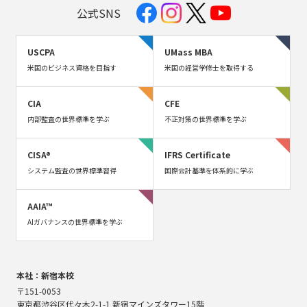
公式SNS
USCPA
UMass MBA
米国のビジネス資格を目指す
米国の経営学修士を取得する
CIA
CFE
内部監査の世界標準を学ぶ
不正対策の世界標準を学ぶ
CISA®
IFRS Certificate
システム監査の世界標準習得
国際会計基準を体系的に学ぶ
AAIA™
AIガバナンスの世界標準を学ぶ
本社：新宿本校
〒151-0053
東京都渋谷区代々木2-1-1 新宿マインズタワー15階