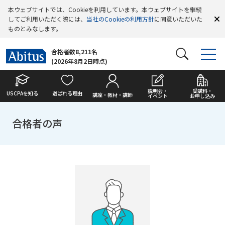
本ウェブサイトでは、Cookieを利用しています。本ウェブサイトを継続
してご利用いただく際には、
当社のCookieの利用方針
に同意いただいた
ものとみなします。
合格者数8,211名
(2026年8月2日時点)
説明会・
受講料・
USCPAを知る
選ばれる理由
講座・教材・講師
イベント
お申し込み
合格者の声