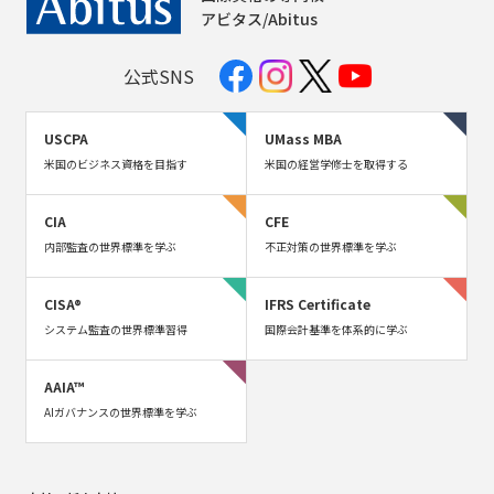
アビタス/Abitus
公式SNS
USCPA
UMass MBA
米国のビジネス資格を目指す
米国の経営学修士を取得する
CIA
CFE
内部監査の世界標準を学ぶ
不正対策の世界標準を学ぶ
CISA®
IFRS Certificate
システム監査の世界標準習得
国際会計基準を体系的に学ぶ
AAIA™
AIガバナンスの世界標準を学ぶ