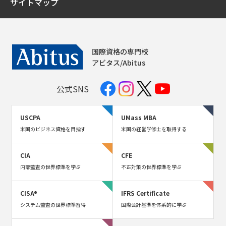
サイトマップ
国際資格の専門校
アビタス/Abitus
公式SNS
USCPA
UMass MBA
米国のビジネス資格を目指す
米国の経営学修士を取得する
CIA
CFE
内部監査の世界標準を学ぶ
不正対策の世界標準を学ぶ
CISA®
IFRS Certificate
システム監査の世界標準習得
国際会計基準を体系的に学ぶ