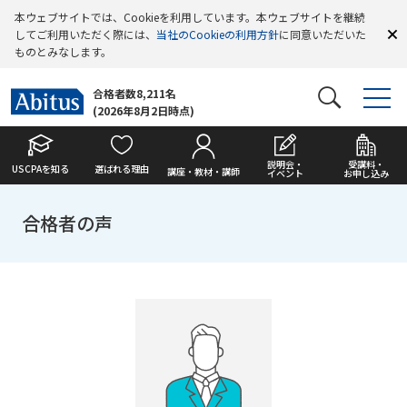
本ウェブサイトでは、Cookieを利用しています。本ウェブサイトを継続
してご利用いただく際には、
当社のCookieの利用方針
に同意いただいた
ものとみなします。
合格者数8,211名
(2026年8月2日時点)
説明会・
受講料・
USCPAを知る
選ばれる理由
講座・教材・講師
イベント
お申し込み
合格者の声