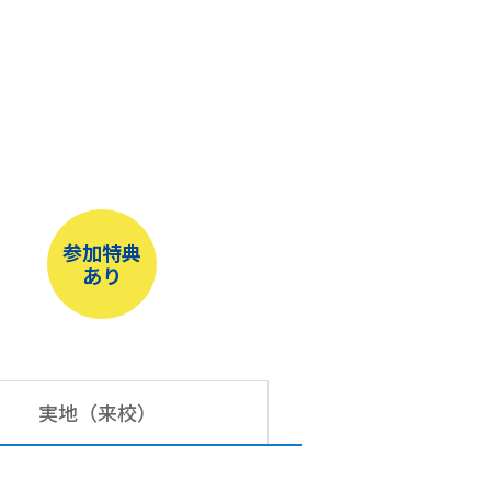
参加特典
あり
実地（来校）