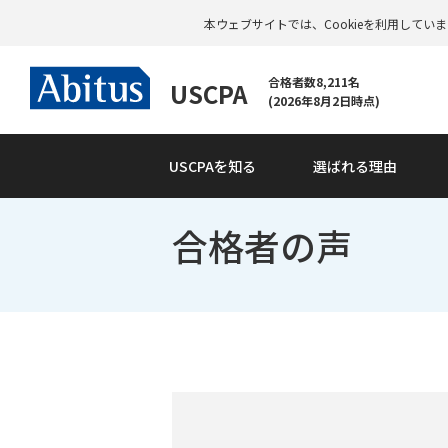
本ウェブサイトでは、Cookieを利用して
合格者数8,211名
USCPA
(2026年8月2日時点)
USCPAを知る
選ばれる理由
合格者の声