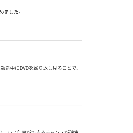
決めました。
勤途中にDVDを繰り返し見ることで、
おり、いい仕事ができるチャンスが確実