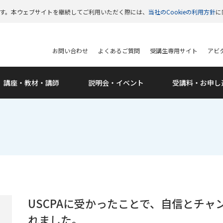
います。本ウェブサイトを継続してご利用いただく際には、
当社のCookieの利用方針
に
お問い合わせ
よくあるご質問
受講生専用サイト
アビタ
講座・教材・講師
説明会・
イベント
受講料・
お申し
USCPAに受かったことで、自信とチ
れました。