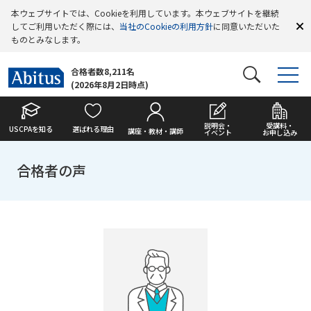
本ウェブサイトでは、Cookieを利用しています。本ウェブサイトを継続
してご利用いただく際には、
当社のCookieの利用方針
に同意いただいた
ものとみなします。
合格者数8,211名
(2026年8月2日時点)
説明会・
受講料・
USCPAを知る
選ばれる理由
講座・教材・講師
イベント
お申し込み
合格者の声