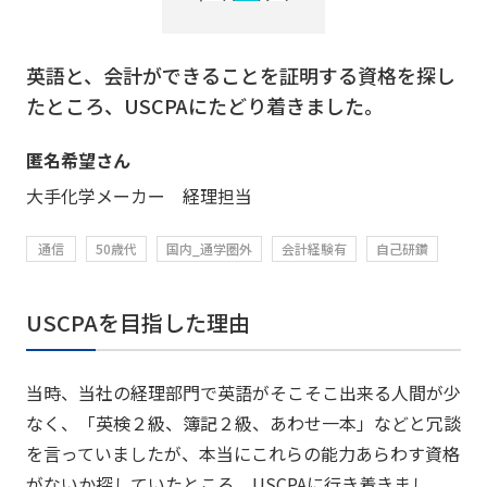
英語と、会計ができることを証明する資格を探し
たところ、USCPAにたどり着きました。
匿名希望さん
大手化学メーカー 経理担当
通信
50歳代
国内_通学圏外
会計経験有
自己研鑽
USCPAを目指した理由
当時、当社の経理部門で英語がそこそこ出来る人間が少
なく、「英検２級、簿記２級、あわせ一本」などと冗談
を言っていましたが、本当にこれらの能力あらわす資格
がないか探していたところ、USCPAに行き着きまし