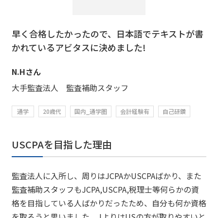
早く合格したかったので、日本語でテキストが書
かれているアビタスに決めました!
N.Hさん
大手監査法人 監査補助スタッフ
通学
20歳代
国内_通学圏
会計経験有
自己研鑽
USCPAを目指した理由
監査法人に入所し、周りはJCPAかUSCPAばかり、また
監査補助スタッフもJCPA,USCPA,税理士等何らかの資
格を目指している人ばかりだったため、自分も何か資格
を取ろうと思いました。JよりはUSの方が取りやすいと