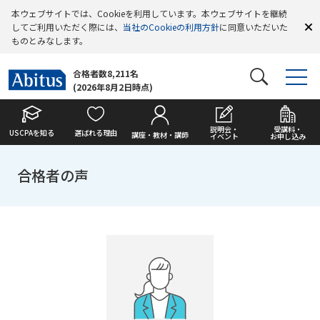
本ウェブサイトでは、Cookieを利用しています。本ウェブサイトを継続
してご利用いただく際には、
当社のCookieの利用方針
に同意いただいた
ものとみなします。
合格者数8,211名
(2026年8月2日時点)
説明会・
受講料・
USCPAを知る
選ばれる理由
講座・教材・講師
イベント
お申し込み
合格者の声