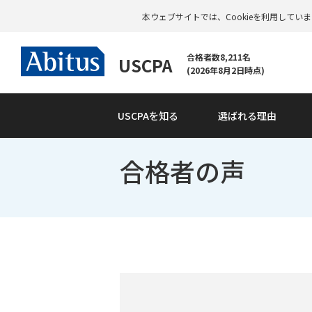
本ウェブサイトでは、Cookieを利用して
合格者数8,211名
USCPA
(2026年8月2日時点)
USCPAを知る
選ばれる理由
合格者の声