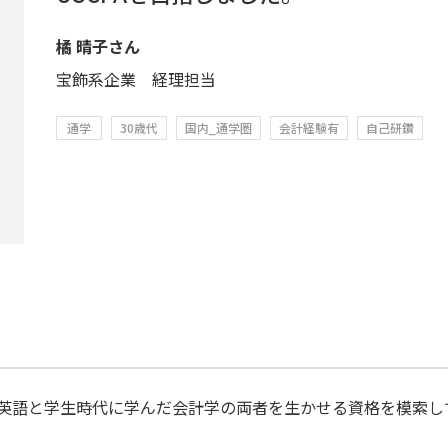
橘 晴子さん
宝飾系企業 経理担当
通学
30歳代
国内_通学圏
会計経験有
自己研鑽
英語と学生時代に学んだ会計学の両者を生かせる資格を模索して