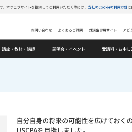
います。本ウェブサイトを継続してご利用いただく際には、
当社のCookieの利用方針
に
お問い合わせ
よくあるご質問
受講生専用サイト
アビタ
講座・教材・講師
説明会・
イベント
受講料・
お申し
自分自身の将来の可能性を広げておく
USCPAを目指しました。