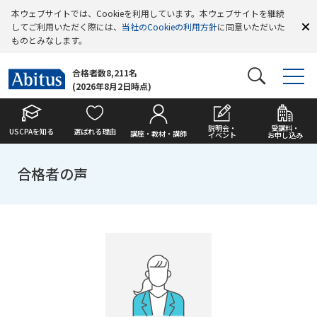
本ウェブサイトでは、Cookieを利用しています。本ウェブサイトを継続
してご利用いただく際には、
当社のCookieの利用方針
に同意いただいた
ものとみなします。
合格者数8,211名
(2026年8月2日時点)
説明会・
受講料・
USCPAを知る
選ばれる理由
講座・教材・講師
イベント
お申し込み
合格者の声