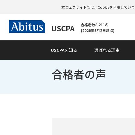
本ウェブサイトでは、Cookieを利用して
合格者数8,211名
USCPA
(2026年8月2日時点)
USCPAを知る
選ばれる理由
合格者の声