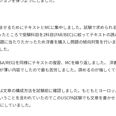
ションを保つようにしました。
ませるためにテキストとMCに集中しました。試験で求められ
たところで受験科目を2科目(FAR/BEC)に絞ってテキストの
問題に当たりたかったため洋書を購入し問題の傾向対策を行いま
した。
&A/REG)を同様にテキストの復習、MCを繰り返しました。 
染みが薄い内容でしたので最も苦労しました。諦めるのが悔しく
は文章の構成方法を試験前に確認しました。もともとヨーロッ
いうことを言われていたのでこのUSCPA試験でも文章を書か
うにしていました。