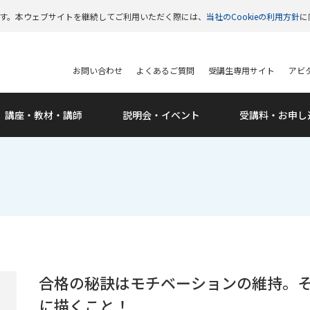
います。本ウェブサイトを継続してご利用いただく際には、
当社のCookieの利用方針
に
お問い合わせ
よくあるご質問
受講生専用サイト
アビタ
講座・教材・講師
説明会・
イベント
受講料・
お申し
合格の秘訣はモチベーションの維持。
に描くこと！