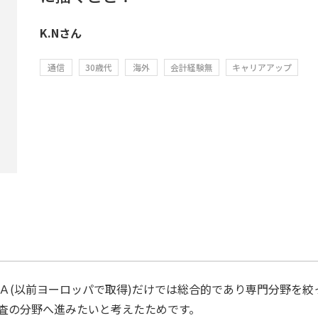
K.Nさん
通信
30歳代
海外
会計経験無
キャリアアップ
ＢＡ(以前ヨーロッパで取得)だけでは総合的であり専門分野を
査の分野へ進みたいと考えたためです。