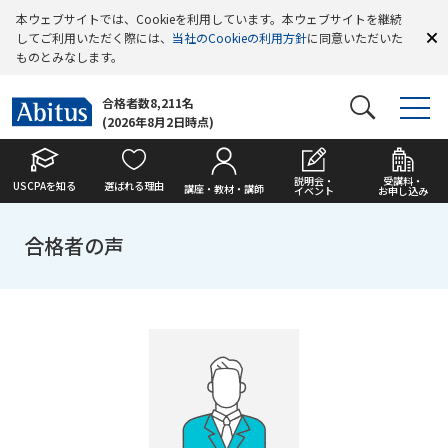
本ウェブサイトでは、Cookieを利用しています。本ウェブサイトを継続
してご利用いただく際には、
当社のCookieの利用方針
に同意いただいた
ものとみなします。
合格者数8,211名
(2026年8月2日時点)
説明会・
受講料・
USCPAを知る
選ばれる理由
講座・教材・講師
イベント
お申し込み
合格者の声