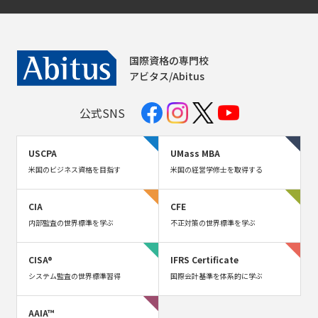
国際資格の専門校
アビタス/Abitus
公式SNS
USCPA
UMass MBA
米国のビジネス資格を目指す
米国の経営学修士を取得する
CIA
CFE
内部監査の世界標準を学ぶ
不正対策の世界標準を学ぶ
CISA®
IFRS Certificate
システム監査の世界標準習得
国際会計基準を体系的に学ぶ
AAIA™