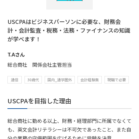
USCPAはビジネスパーソンに必要な、財務会
計・会計監査・税務・法務・ファイナンスの知識
が学べます！
T.Aさん
総合商社 関係会社主管担当
通信
30歳代
国内_通学圏外
会計経験無
現職で必要
USCPAを目指した理由
総合商社に勤める以上、財務・経理部門に所属でなくて
も、英文会計リテラシーは不可欠であったこと、また自
分の業務の守備範囲を広げるために受験を決意。