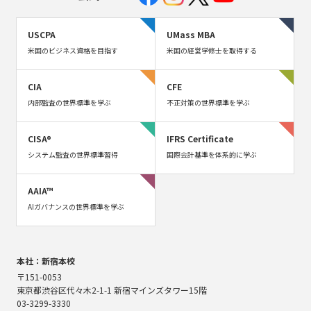
USCPA
UMass MBA
米国のビジネス資格を目指す
米国の経営学修士を取得する
CIA
CFE
内部監査の世界標準を学ぶ
不正対策の世界標準を学ぶ
CISA®
IFRS Certificate
システム監査の世界標準習得
国際会計基準を体系的に学ぶ
AAIA™
AIガバナンスの世界標準を学ぶ
本社：新宿本校
〒151-0053
東京都渋谷区代々木2-1-1 新宿マインズタワー15階
03-3299-3330