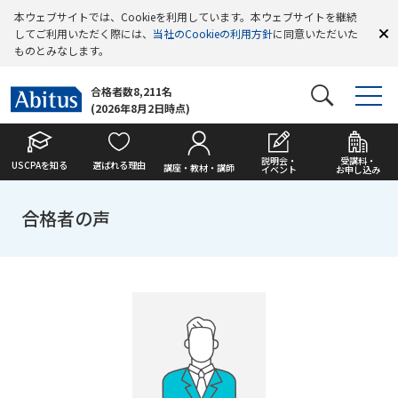
本ウェブサイトでは、Cookieを利用しています。本ウェブサイトを継続
してご利用いただく際には、
当社のCookieの利用方針
に同意いただいた
ものとみなします。
合格者数8,211名
(2026年8月2日時点)
説明会・
受講料・
USCPAを知る
選ばれる理由
講座・教材・講師
イベント
お申し込み
合格者の声