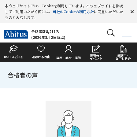
本ウェブサイトでは、Cookieを利用しています。本ウェブサイトを継続
してご利用いただく際には、
当社のCookieの利用方針
に同意いただいた
ものとみなします。
合格者数8,211名
(2026年8月2日時点)
説明会・
受講料・
USCPAを知る
選ばれる理由
講座・教材・講師
イベント
お申し込み
合格者の声