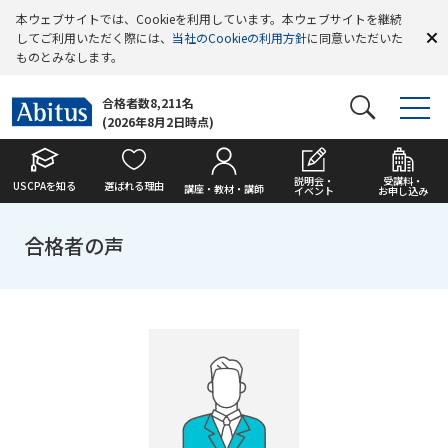
本ウェブサイトでは、Cookieを利用しています。本ウェブサイトを継続
してご利用いただく際には、
当社のCookieの利用方針
に同意いただいた
ものとみなします。
合格者数8,211名
(2026年8月2日時点)
説明会・
受講料・
USCPAを知る
選ばれる理由
講座・教材・講師
イベント
お申し込み
合格者の声