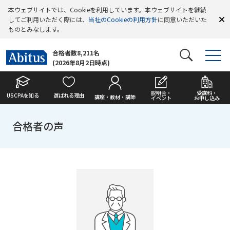
本ウェブサイトでは、Cookieを利用しています。本ウェブサイトを継続
してご利用いただく際には、
当社のCookieの利用方針
に同意いただいた
ものとみなします。
合格者数8,211名
(2026年8月2日時点)
説明会・
受講料・
USCPAを知る
選ばれる理由
講座・教材・講師
イベント
お申し込み
合格者の声