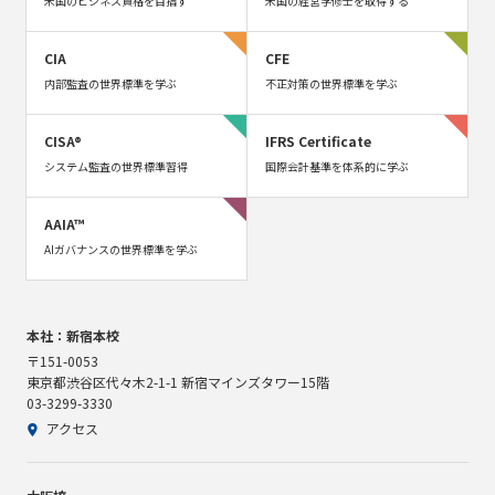
米国のビジネス資格を目指す
米国の経営学修士を取得する
CIA
CFE
内部監査の世界標準を学ぶ
不正対策の世界標準を学ぶ
CISA®
IFRS Certificate
システム監査の世界標準習得
国際会計基準を体系的に学ぶ
AAIA™
AIガバナンスの世界標準を学ぶ
本社：新宿本校
〒151-0053
東京都渋谷区代々木2-1-1 新宿マインズタワー15階
03-3299-3330
アクセス