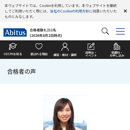
本ウェブサイトでは、Cookieを利用しています。本ウェブサイトを継続
してご利用いただく際には、
当社のCookieの利用方針
に同意いただいた
ものとみなします。
合格者数8,211名
(2026年8月2日時点)
説明会・
受講料・
USCPAを知る
選ばれる理由
講座・教材・講師
イベント
お申し込み
合格者の声