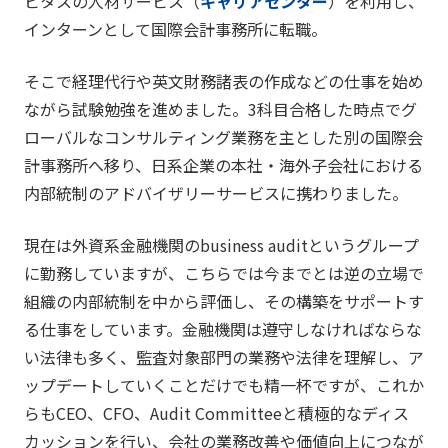
ビタスの人材サービス（
キャリアセンター
）を利用し、
インターンとして国際会計事務所に転職。
そこで経理代行や英文財務諸表の作成などの仕事を始め
ながら試験勉強を進めました。3科目合格した時点でグ
ローバルなコンサルティング業務を主とした別の国際会
計事務所へ移り、日系企業の本社・海外子会社における
内部統制のアドバイザリーサービスに携わりました。
現在は外資系金融機関のbusiness auditというグループ
に勤務していますが、こちらでは今までとは逆の立場で
組織の内部統制を中から評価し、その構築をサポートす
る仕事をしています。金融機関は遵守しなければならな
い法律も多く、監査対象部門の業務や法律を理解し、ア
ップデートしていくことだけでも精一杯ですが、これか
らもCEO、CFO、Audit Committeeと積極的なディス
カッションを行い、会社の業務改善や価値向上につなが