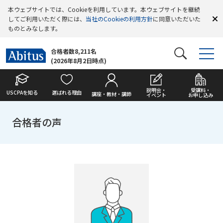
本ウェブサイトでは、Cookieを利用しています。本ウェブサイトを継続
してご利用いただく際には、
当社のCookieの利用方針
に同意いただいた
ものとみなします。
合格者数8,211名
(2026年8月2日時点)
説明会・
受講料・
USCPAを知る
選ばれる理由
講座・教材・講師
イベント
お申し込み
合格者の声