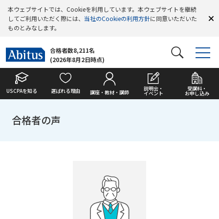
本ウェブサイトでは、Cookieを利用しています。本ウェブサイトを継続
してご利用いただく際には、
当社のCookieの利用方針
に同意いただいた
ものとみなします。
合格者数8,211名
(2026年8月2日時点)
説明会・
受講料・
USCPAを知る
選ばれる理由
講座・教材・講師
イベント
お申し込み
合格者の声