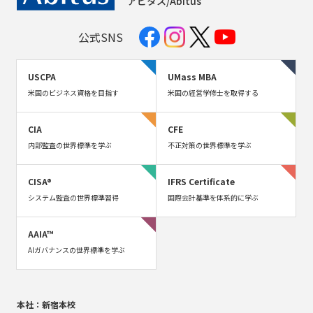
アビタス/Abitus
公式SNS
USCPA
UMass MBA
米国のビジネス資格を目指す
米国の経営学修士を取得する
CIA
CFE
内部監査の世界標準を学ぶ
不正対策の世界標準を学ぶ
CISA®
IFRS Certificate
システム監査の世界標準習得
国際会計基準を体系的に学ぶ
AAIA™
AIガバナンスの世界標準を学ぶ
本社：新宿本校