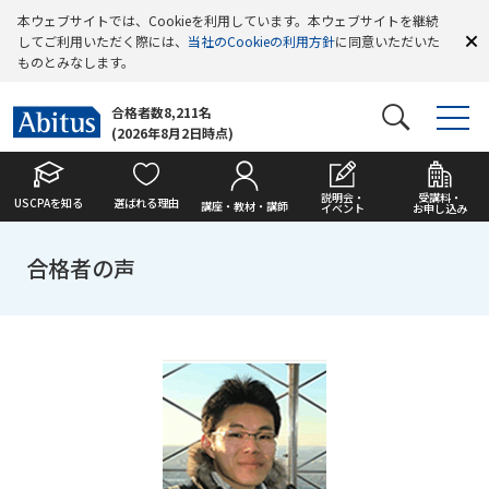
本ウェブサイトでは、Cookieを利用しています。本ウェブサイトを継続
してご利用いただく際には、
当社のCookieの利用方針
に同意いただいた
ものとみなします。
合格者数8,211名
(2026年8月2日時点)
説明会・
受講料・
USCPAを知る
選ばれる理由
講座・教材・講師
イベント
お申し込み
合格者の声