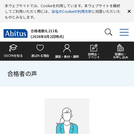
本ウェブサイトでは、Cookieを利用しています。本ウェブサイトを継続
してご利用いただく際には、
当社のCookieの利用方針
に同意いただいた
ものとみなします。
合格者数8,211名
(2026年8月2日時点)
説明会・
受講料・
USCPAを知る
選ばれる理由
講座・教材・講師
イベント
お申し込み
合格者の声