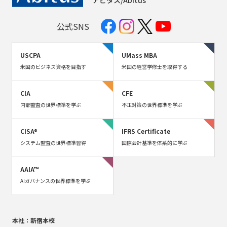
公式SNS
USCPA
UMass MBA
米国のビジネス資格を目指す
米国の経営学修士を取得する
CIA
CFE
内部監査の世界標準を学ぶ
不正対策の世界標準を学ぶ
CISA®
IFRS Certificate
システム監査の世界標準習得
国際会計基準を体系的に学ぶ
AAIA™
AIガバナンスの世界標準を学ぶ
本社：新宿本校