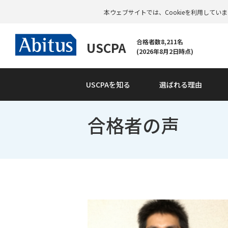
本ウェブサイトでは、Cookieを利用して
合格者数8,211名
USCPA
(2026年8月2日時点)
USCPAを知る
選ばれる理由
合格者の声