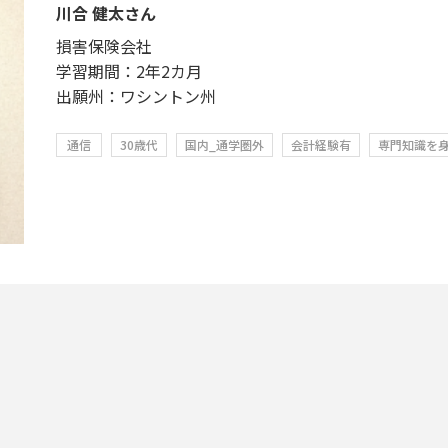
川合 健太さん
損害保険会社
学習期間：2年2カ月
出願州：ワシントン州
通信
30歳代
国内_通学圏外
会計経験有
専門知識を