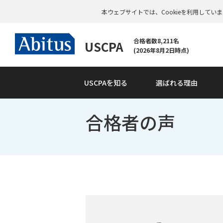
本ウェブサイトでは、Cookieを利用して
合格者数8,211名
USCPA
(2026年8月2日時点)
USCPAを知る
選ばれる理由
合格者の声