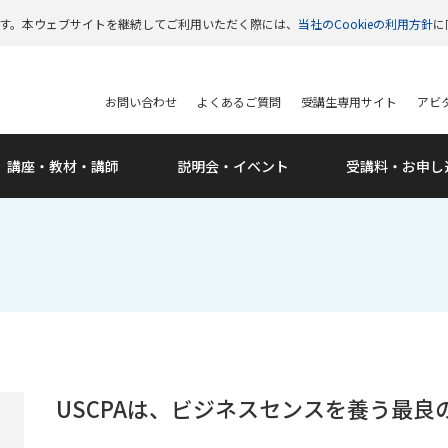
います。本ウェブサイトを継続してご利用いただく際には、
当社のCookieの利用方針
に
お問い合わせ
よくあるご質問
受講生専用サイト
アビタ
講座・教材・講師
説明会・
イベント
受講料・
お申し
USCPAは、ビジネスセンスを養う最良