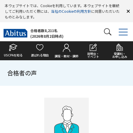
本ウェブサイトでは、Cookieを利用しています。本ウェブサイトを継続
してご利用いただく際には、
当社のCookieの利用方針
に同意いただいた
ものとみなします。
合格者数8,211名
(2026年8月2日時点)
説明会・
受講料・
USCPAを知る
選ばれる理由
講座・教材・講師
イベント
お申し込み
合格者の声