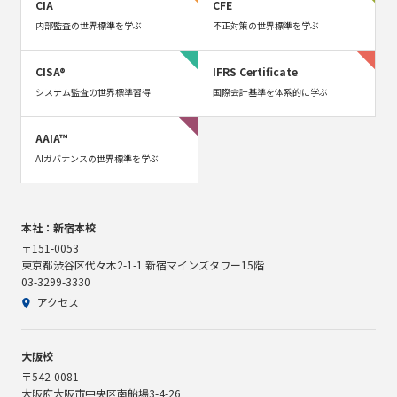
CIA
CFE
内部監査の世界標準を学ぶ
不正対策の世界標準を学ぶ
CISA®
IFRS Certificate
システム監査の世界標準習得
国際会計基準を体系的に学ぶ
AAIA™
AIガバナンスの世界標準を学ぶ
本社：新宿本校
〒151-0053
東京都渋谷区代々木2-1-1 新宿マインズタワー15階
03-3299-3330
アクセス
大阪校
〒542-0081
大阪府大阪市中央区南船場3-4-26