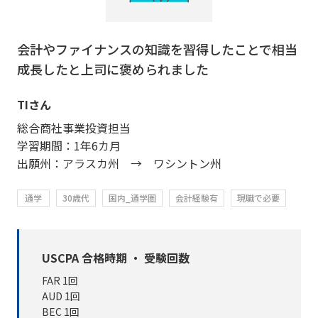
会計やファイナンスの知識を習得したことで相当
成長したと上司に褒められました
TIさん
総合商社事業投資担当
学習期間：1年6カ月
出願州：アラスカ州 → ワシントン州
通学
30歳代
国内_通学圏
会計経験有
現職で必要
USCPA 合格時期 ・ 受験回数
FAR 1回
AUD 1回
BEC 1回