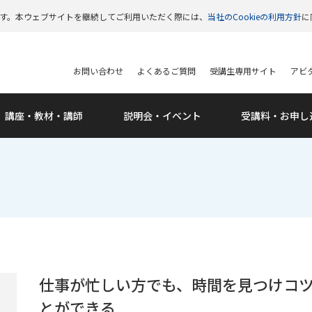
います。本ウェブサイトを継続してご利用いただく際には、
当社のCookieの利用方針
に
お問い合わせ
よくあるご質問
受講生専用サイト
アビタ
講座・教材・講師
説明会・
イベント
受講料・
お申し
仕事が忙しい方でも、時間を見つけコ
とができる