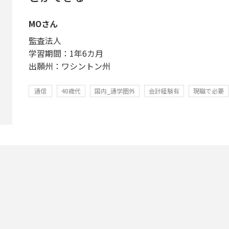
MOさん
監査法人
学習期間：1年6カ月
出願州：ワシントン州
通信
40歳代
国内_通学圏外
会計経験有
現職で必要