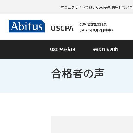
本ウェブサイトでは、Cookieを利用して
合格者数8,211名
USCPA
(2026年8月2日時点)
USCPAを知る
選ばれる理由
合格者の声