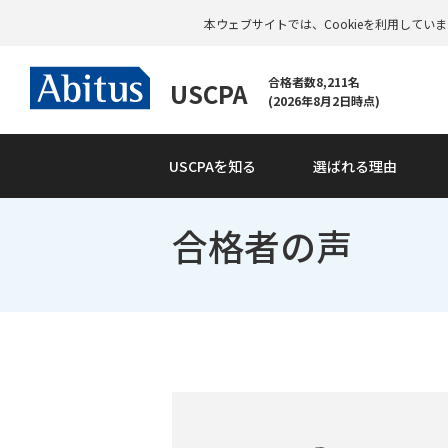
本ウェブサイトでは、Cookieを利用して
合格者数8,211名
USCPA
(2026年8月2日時点)
USCPAを知る
選ばれる理由
合格者の声