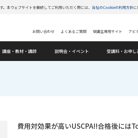
います。本ウェブサイトを継続してご利用いただく際には、
当社のCookieの利用方針
に
お問い合わせ
よくあるご質問
受講生専用サイト
アビタ
講座・教材・講師
説明会・
イベント
受講料・
お申し
費用対効果が高いUSCPA!!合格後にはTo