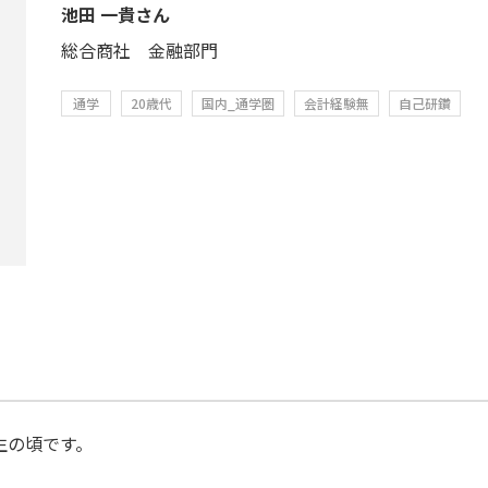
池田 一貴さん
総合商社 金融部門
通学
20歳代
国内_通学圏
会計経験無
自己研鑽
生の頃です。