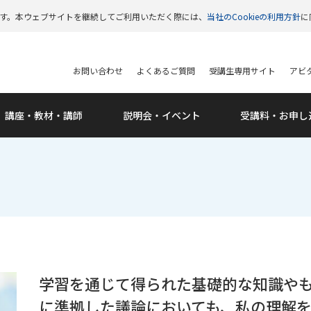
います。本ウェブサイトを継続してご利用いただく際には、
当社のCookieの利用方針
に
お問い合わせ
よくあるご質問
受講生専用サイト
アビタ
講座・教材・講師
説明会・
イベント
受講料・
お申し
学習を通じて得られた基礎的な知識や
に準拠した議論においても、私の理解