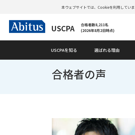
本ウェブサイトでは、Cookieを利用して
合格者数8,211名
USCPA
(2026年8月2日時点)
USCPAを知る
選ばれる理由
合格者の声