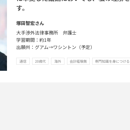
す。
塚田智宏さん
大手渉外法律事務所 弁護士
学習期間：約1年
出願州：グアム→ワシントン（予定）
通信
20歳代
海外
会計経験無
専門知識を身につける