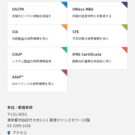
USCPA
UMass MBA
米国のビジネス資格を目指す
米国の経営学修士を取得する
CIA
CFE
内部監査の世界標準を学ぶ
不正対策の世界標準を学ぶ
CISA®
IFRS Certificate
システム監査の世界標準習得
国際会計基準を体系的に学ぶ
AAIA™
AIガバナンスの世界標準を学ぶ
本社：新宿本校
〒151-0053
東京都渋谷区代々木2-1-1 新宿マインズタワー15階
03-3299-3330
アクセス