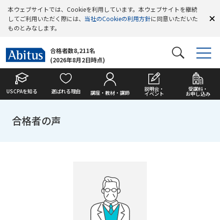
本ウェブサイトでは、Cookieを利用しています。本ウェブサイトを継続
してご利用いただく際には、
当社のCookieの利用方針
に同意いただいた
ものとみなします。
合格者数8,211名
(2026年8月2日時点)
説明会・
受講料・
USCPAを知る
選ばれる理由
講座・教材・講師
イベント
お申し込み
合格者の声