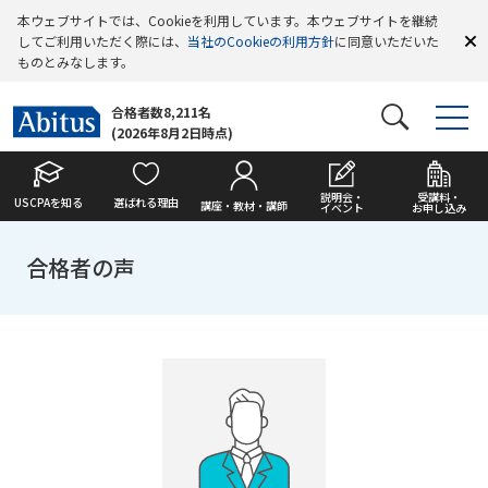
本ウェブサイトでは、Cookieを利用しています。本ウェブサイトを継続
してご利用いただく際には、
当社のCookieの利用方針
に同意いただいた
ものとみなします。
合格者数8,211名
(2026年8月2日時点)
説明会・
受講料・
USCPAを知る
選ばれる理由
講座・教材・講師
イベント
お申し込み
合格者の声