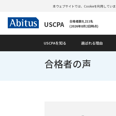
本ウェブサイトでは、Cookieを利用して
合格者数8,211名
USCPA
(2026年8月2日時点)
USCPAを知る
選ばれる理由
合格者の声