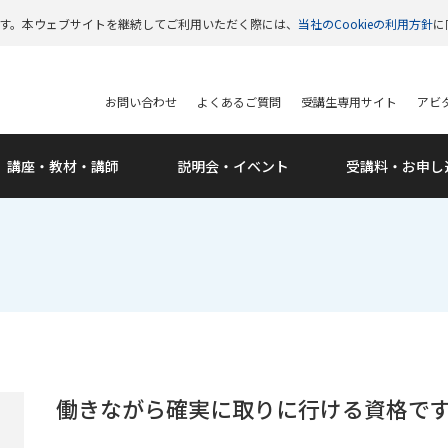
います。本ウェブサイトを継続してご利用いただく際には、
当社のCookieの利用方針
に
お問い合わせ
よくあるご質問
受講生専用サイト
アビタ
講座・教材・講師
説明会・
イベント
受講料・
お申し
働きながら確実に取りに行ける資格で