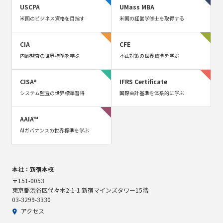
USCPA
UMass MBA
米国のビジネス資格を目指す
米国の経営学修士を取得する
CIA
CFE
内部監査の世界標準を学ぶ
不正対策の世界標準を学ぶ
CISA®
IFRS Certificate
システム監査の世界標準習得
国際会計基準を体系的に学ぶ
AAIA™
AIガバナンスの世界標準を学ぶ
本社：新宿本校
〒151-0053
東京都渋谷区代々木2-1-1 新宿マインズタワー15階
03-3299-3330
アクセス