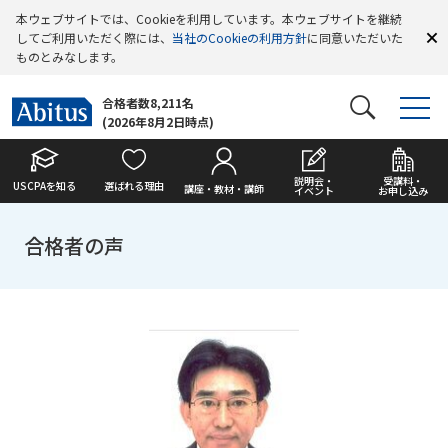
本ウェブサイトでは、Cookieを利用しています。本ウェブサイトを継続
してご利用いただく際には、
当社のCookieの利用方針
に同意いただいた
ものとみなします。
合格者数8,211名
(2026年8月2日時点)
説明会・
受講料・
USCPAを知る
選ばれる理由
講座・教材・講師
イベント
お申し込み
合格者の声