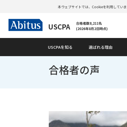
本ウェブサイトでは、Cookieを利用して
合格者数8,211名
USCPA
(2026年8月2日時点)
USCPAを知る
選ばれる理由
合格者の声