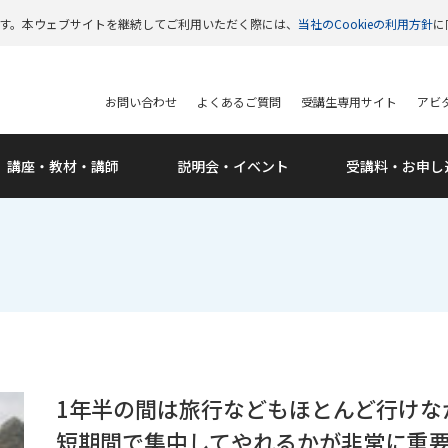
います。本ウェブサイトを継続してご利用いただく際には、
当社のCookieの利用方針
に
お問い合わせ
よくあるご質問
受講生専用サイト
アビタ
講座・教材・講師
説明会・
イベント
受講料・
お申し
1年半の間は旅行などもほとんど行けな
短期間で集中してやれるかが非常に重