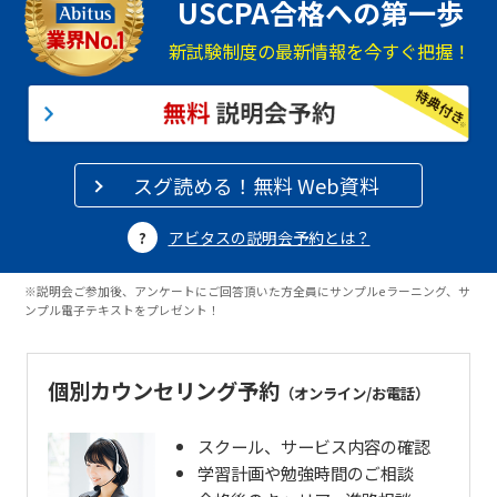
USCPA合格への第一歩
新試験制度の最新情報を今すぐ把握！
スグ読める！無料 Web資料
アビタスの説明会予約とは？
※説明会ご参加後、アンケートにご回答頂いた方全員にサンプルeラーニング、サ
ンプル電子テキストをプレゼント！
個別カウンセリング予約
（オンライン/お電話）
スクール、サービス内容の確認
学習計画や勉強時間のご相談