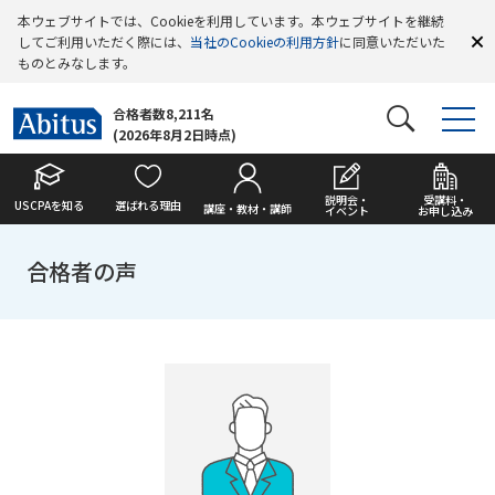
本ウェブサイトでは、Cookieを利用しています。本ウェブサイトを継続
してご利用いただく際には、
当社のCookieの利用方針
に同意いただいた
ものとみなします。
合格者数8,211名
(2026年8月2日時点)
説明会・
受講料・
USCPAを知る
選ばれる理由
講座・教材・講師
イベント
お申し込み
合格者の声