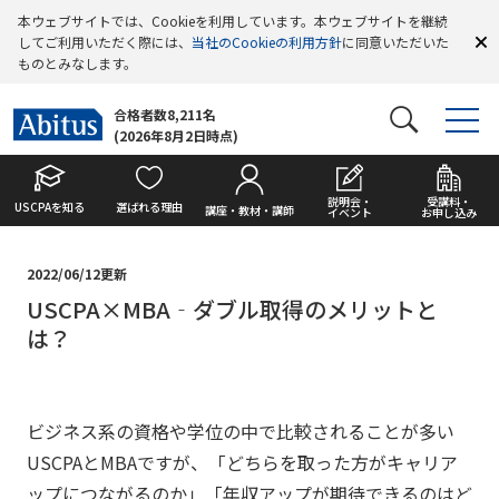
本ウェブサイトでは、Cookieを利用しています。本ウェブサイトを継続
してご利用いただく際には、
当社のCookieの利用方針
に同意いただいた
ものとみなします。
合格者数8,211名
(2026年8月2日時点)
説明会・
受講料・
USCPAを知る
選ばれる理由
講座・教材・講師
イベント
お申し込み
2022/06/12更新
USCPA×MBA‐ダブル取得のメリットと
は？
ビジネス系の資格や学位の中で比較されることが多い
USCPAとMBAですが、「どちらを取った方がキャリア
ップにつながるのか」「年収アップが期待できるのはど