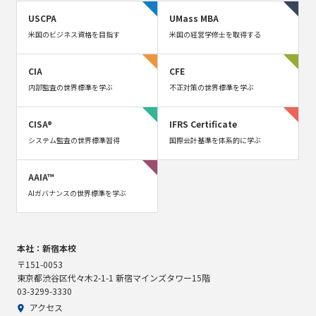
USCPA
UMass MBA
米国のビジネス資格を目指す
米国の経営学修士を取得する
CIA
CFE
内部監査の世界標準を学ぶ
不正対策の世界標準を学ぶ
CISA®
IFRS Certificate
システム監査の世界標準習得
国際会計基準を体系的に学ぶ
AAIA™
AIガバナンスの世界標準を学ぶ
本社：新宿本校
〒151-0053
東京都渋谷区代々木2-1-1 新宿マインズタワー15階
03-3299-3330
アクセス