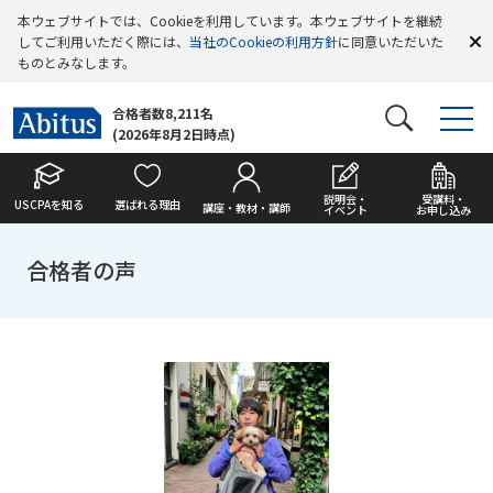
本ウェブサイトでは、Cookieを利用しています。本ウェブサイトを継続
してご利用いただく際には、
当社のCookieの利用方針
に同意いただいた
ものとみなします。
合格者数8,211名
(2026年8月2日時点)
説明会・
受講料・
USCPAを知る
選ばれる理由
講座・教材・講師
イベント
お申し込み
合格者の声