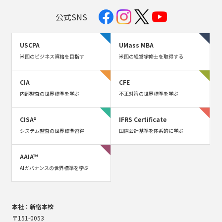
公式SNS
USCPA
UMass MBA
米国のビジネス資格を目指す
米国の経営学修士を取得する
CIA
CFE
内部監査の世界標準を学ぶ
不正対策の世界標準を学ぶ
CISA®
IFRS Certificate
システム監査の世界標準習得
国際会計基準を体系的に学ぶ
AAIA™
AIガバナンスの世界標準を学ぶ
本社：新宿本校
〒151-0053