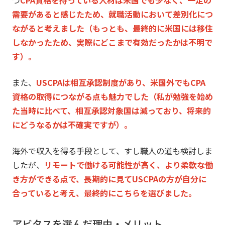
つ
CPA資格を持っている人材は米国でも少なく、
一定の
需要があると感じたため、
就職活動において差別化につ
ながると考えました（もっとも、
最終的に米国には移住
しなかったため、
実際にどこまで有効だったかは不明で
す）。
また、
USCPAは相互承認制度があり、
米国外でもCPA
資格の取得につながる点も魅力でした（
私が勉強を始め
た当時に比べて、相互承認対象国は減っており、
将来的
にどうなるかは不確実ですが）。
海外で収入を得る手段として、すし職人の道も検討しま
したが、
リモートで働ける可能性が高く、より柔軟な働
き方ができる点で、
長期的に見てUSCPAの方が自分に
合っていると考え、
最終的にこちらを選びました。
アビタスを選んだ理由・メリット