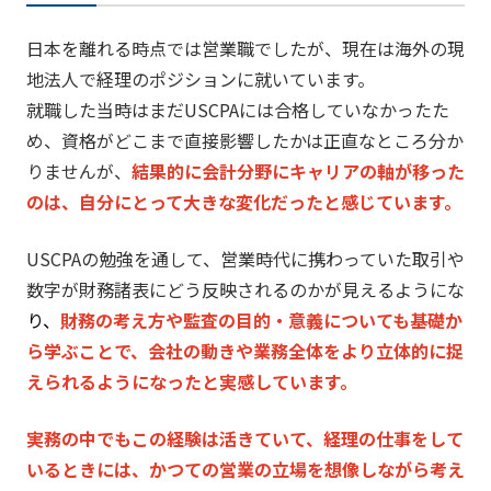
日本を離れる時点では営業職でしたが、
現在は海外の現
地法人で経理のポジションに就いています。
就職した当時はまだUSCPAには合格していなかったた
め、
資格がどこまで直接影響したかは正直なところ分か
りませんが、
結果的に会計分野にキャリアの軸が移った
のは、
自分にとって大きな変化だったと感じています。
USCPAの勉強を通して、
営業時代に携わっていた取引や
数字が財務諸表にどう反映されるの
かが見えるようにな
り、
財務の考え方や監査の目的・
意義についても基礎か
ら学ぶことで、
会社の動きや業務全体をより立体的に捉
えられるようになったと実
感しています。
実務の中でもこの経験は活きていて、
経理の仕事をして
いるときには、
かつての営業の立場を想像しながら考え