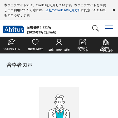
本ウェブサイトでは、Cookieを利用しています。本ウェブサイトを継続
してご利用いただく際には、
当社のCookieの利用方針
に同意いただいた
ものとみなします。
合格者数8,211名
(2026年8月2日時点)
説明会・
受講料・
USCPAを知る
選ばれる理由
講座・教材・講師
イベント
お申し込み
合格者の声