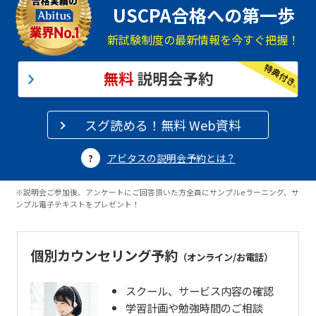
USCPA合格への第一歩
新試験制度の最新情報を今すぐ把握！
スグ読める！無料 Web資料
アビタスの説明会予約とは？
※説明会ご参加後、アンケートにご回答頂いた方全員にサンプルeラーニング、サ
ンプル電子テキストをプレゼント！
個別カウンセリング予約
（オンライン/お電話）
スクール、サービス内容の確認
学習計画や勉強時間のご相談