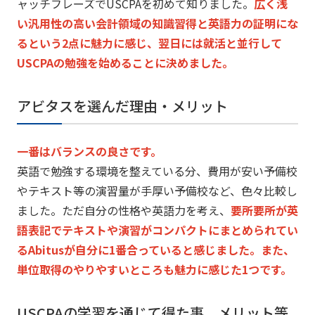
ャッチフレーズでUSCPAを初めて知りました。
広く浅
い汎用性の高い会計領域の知識習得と英語力の証明にな
ると
いう2点に魅力に感じ、
翌日には就活と並行して
USCPAの勉強を始めることに決めまし
た。
アビタスを選んだ理由・メリット
一番はバランスの良さです。
英語で勉強する環境を整えている分、
費用が安い予備校
やテキスト等の演習量が手厚い予備校など、
色々比較し
ました。ただ自分の性格や英語力を考え、
要所要所が英
語表記でテキストや演習がコンパクトにまとめられて
い
るAbitusが自分に1番合っていると感じました。また、
単位取得のやりやすいところも魅力に感じた1つです。
USCPAの学習を通じて得た事、メリット等