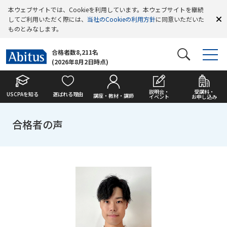
本ウェブサイトでは、Cookieを利用しています。本ウェブサイトを継続
してご利用いただく際には、
当社のCookieの利用方針
に同意いただいた
ものとみなします。
合格者数8,211名
(2026年8月2日時点)
説明会・
受講料・
USCPAを知る
選ばれる理由
講座・教材・講師
イベント
お申し込み
合格者の声