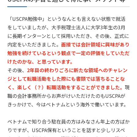
「USCPA勉強中」
というなんとも言えない状態で就活
をしていましたが、
大手税理士法人に大学3年生の3月
に長期インターンとして採用い
ただき、その後、正式に
内定をいただきました。
面接では会計領域に興味があり
勉強を続けているという観点で一定
の評価をしていただ
けたのかな、と思っています。
その後、
2年目の終わりごろに新たな領域へのチャレン
ジとして転職活動を
した際にも書類では落ちることな
く、楽しく（？）
転職活動をすることができました。
現
職の会計事務所からお声がけいただけたのもUSCPAが
きっか
けで、今はベトナムという海外で働いています。
ベトナムで知り合う駐在員の方はみなさん年上の方ばか
りですが、
USCPA保有ということを話すと少しリスペ