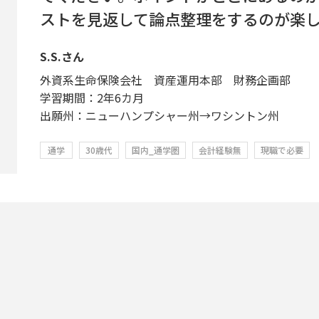
ストを見返して論点整理をするのが楽
S.S.さん
外資系生命保険会社 資産運用本部 財務企画部
学習期間：2年6カ月
出願州：ニューハンプシャー州→ワシントン州
通学
30歳代
国内_通学圏
会計経験無
現職で必要