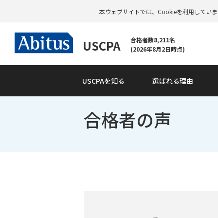
本ウェブサイトでは、Cookieを利用して
合格者数8,211名
USCPA
(2026年8月2日時点)
USCPAを知る
選ばれる理由
合格者の声