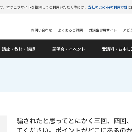
います。本ウェブサイトを継続してご利用いただく際には、
当社のCookieの利用方針
に
お問い合わせ
よくあるご質問
受講生専用サイト
アビタ
講座・教材・講師
説明会・
イベント
受講料・
お申し
騙されたと思ってとにかく三回、四回
てください。ポイントがどこにあるの