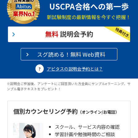
USCPA合格への第一歩
新試験制度の最新情報を今すぐ把握！
スグ読める！無料 Web資料
アビタスの説明会予約とは？
※説明会ご参加後、アンケートにご回答頂いた方全員にサンプルeラーニング、サ
ンプル電子テキストをプレゼント！
個別カウンセリング予約
（オンライン/お電話）
スクール、サービス内容の確認
学習計画や勉強時間のご相談