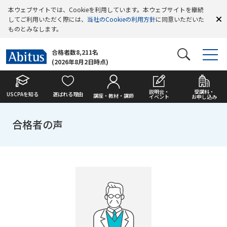
本ウェブサイトでは、Cookieを利用しています。本ウェブサイトを継続
してご利用いただく際には、
当社のCookieの利用方針
に同意いただいた
ものとみなします。
合格者数8,211名
(2026年8月2日時点)
説明会・
受講料・
USCPAを知る
選ばれる理由
講座・教材・講師
イベント
お申し込み
合格者の声