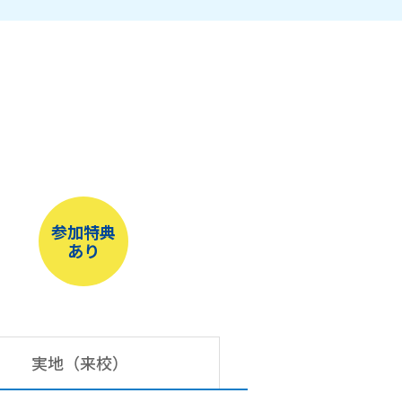
参加特典
あり
実地（来校）