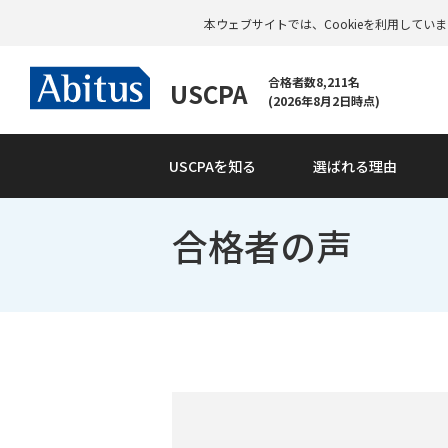
本ウェブサイトでは、Cookieを利用して
合格者数8,211名
USCPA
(2026年8月2日時点)
USCPAを知る
選ばれる理由
合格者の声