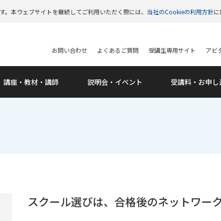
います。本ウェブサイトを継続してご利用いただく際には、
当社のCookieの利用方針
に
お問い合わせ
よくあるご質問
受講生専用サイト
アビタ
講座・教材・講師
説明会・
イベント
受講料・
お申し
スクール選びは、合格後のネットワー