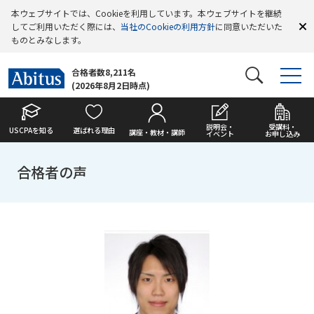
本ウェブサイトでは、Cookieを利用しています。本ウェブサイトを継続
してご利用いただく際には、
当社のCookieの利用方針
に同意いただいた
ものとみなします。
合格者数8,211名
(2026年8月2日時点)
説明会・
受講料・
USCPAを知る
選ばれる理由
講座・教材・講師
イベント
お申し込み
合格者の声