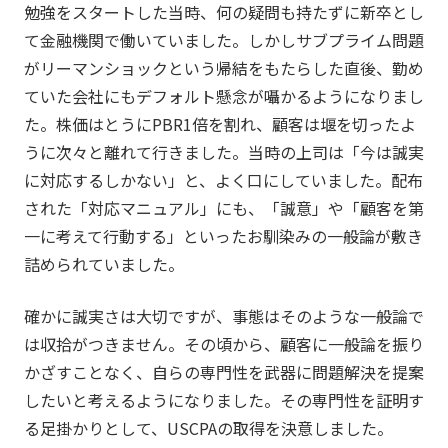
勉強をスタートした当時、何の疑問も持たずに新卒とし
て金融機関で働いていました。しかしサブプライム問題
がリーマンショックという帰結をもたらした直後、勤め
ていた会社にもデフォルト懸念が囁かるようになりまし
た。株価はとうにPBR1倍を割れ、顧客は堰を切ったよ
うに次々と離れて行きました。当時の上司は「今は誠実
に対応するしかない」と、よく口にしていました。配布
された「対応マニュアル」にも、「誠意」や「顧客を第
一に考えて行動する」といったお馴染みの一般論が敷き
詰められていました。
確かに誠実さは大切ですが、事態はそのような一般論で
は収拾がつきません。その頃から、顧客に一般論を振り
かざすことなく、自らの専門性を武器に問題解決を提案
したいと考えるようになりました。その専門性を証明す
る足掛かりとして、USCPAの取得を決意しました。