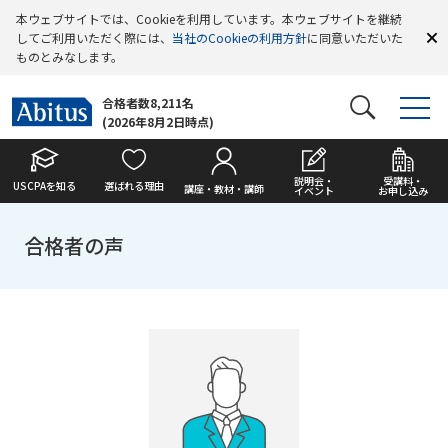
本ウェブサイトでは、Cookieを利用しています。本ウェブサイトを継続
してご利用いただく際には、
当社のCookieの利用方針
に同意いただいた
ものとみなします。
合格者数8,211名
(2026年8月2日時点)
説明会・
受講料・
USCPAを知る
選ばれる理由
講座・教材・講師
イベント
お申し込み
合格者の声