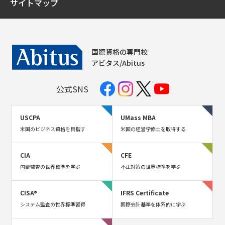
サイトマップ
国際資格の専門校
アビタス/Abitus
公式SNS
USCPA
UMass MBA
米国のビジネス資格を目指す
米国の経営学修士を取得する
CIA
CFE
内部監査の世界標準を学ぶ
不正対策の世界標準を学ぶ
CISA®
IFRS Certificate
システム監査の世界標準習得
国際会計基準を体系的に学ぶ