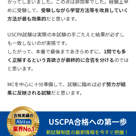
かってしまいました。この点は非効率でした。経験上早
めに受験して、
受験しながら学習方法等を改良していく
方法が最も効果的
だと思います。
USCPA試験は実際の本試験の手ごたえと結果が必ずし
も一致しないのが実感です。
したがって、本番で最後まであきらめずに、
1問でも多
く正解するという貪欲さが最終的に合否を分ける
のでは
と思います。
MCを中心に十分準備して、試験に臨めば必ず
努力が結
果に反映される試験
だと思います。
USCPA合格への第一歩
新試験制度の最新情報を今すぐ把握！