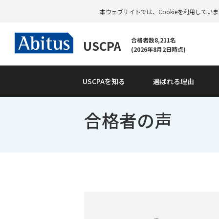
本ウェブサイトでは、Cookieを利用して
合格者数8,211名
USCPA
(2026年8月2日時点)
USCPAを知る
選ばれる理由
合格者の声