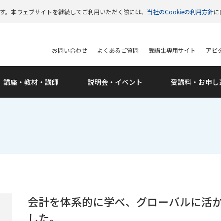
います。本ウェブサイトを継続してご利用いただく際には、
当社のCookieの利用方針
に
お問い合わせ
よくあるご質問
受講生専用サイト
アビタ
講座・教材・講師
説明会・
イベント
受講料・
お申し
会計を体系的に学べ、グローバルに活か
した。