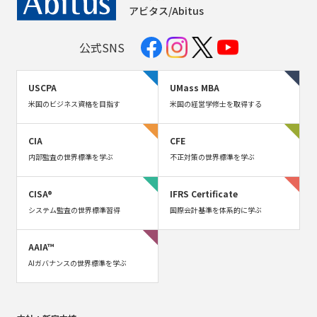
アビタス/Abitus
公式SNS
USCPA
UMass MBA
米国のビジネス資格を目指す
米国の経営学修士を取得する
CIA
CFE
内部監査の世界標準を学ぶ
不正対策の世界標準を学ぶ
CISA®
IFRS Certificate
システム監査の世界標準習得
国際会計基準を体系的に学ぶ
AAIA™
AIガバナンスの世界標準を学ぶ