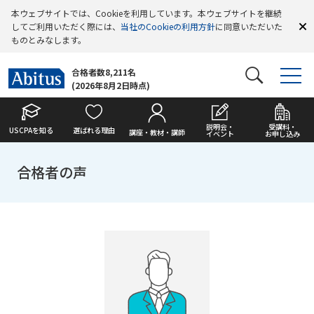
本ウェブサイトでは、Cookieを利用しています。本ウェブサイトを継続
してご利用いただく際には、
当社のCookieの利用方針
に同意いただいた
ものとみなします。
合格者数8,211名
(2026年8月2日時点)
説明会・
受講料・
USCPAを知る
選ばれる理由
講座・教材・講師
イベント
お申し込み
合格者の声