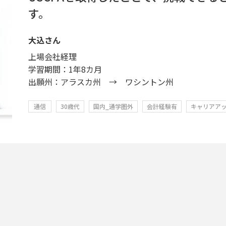
す。
大込さん
上場会社経理
学習期間：1年8カ月
出願州：アラスカ州 → ワシントン州
通信
30歳代
国内_通学圏外
会計経験有
キャリアア