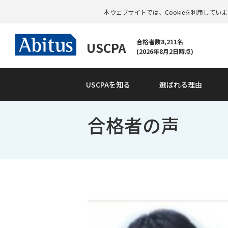
本ウェブサイトでは、Cookieを利用して
合格者数8,211名
USCPA
(2026年8月2日時点)
USCPAを知る
選ばれる理由
合格者の声