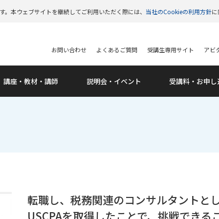
います。本ウェブサイトを継続してご利用いただく際には、
当社のCookieの利用方針
に
お問い合わせ
よくあるご質問
受講生専用サイト
アビタ
講座・教材・講師
説明会・
イベント
受講料・
お申し
転職し、税務関連のコンサルタントと
USCPAを取得したことで、挑戦でき