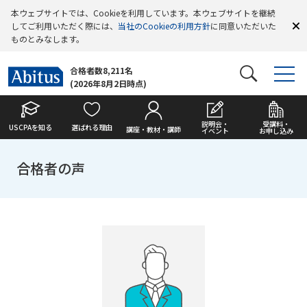
本ウェブサイトでは、Cookieを利用しています。本ウェブサイトを継続
してご利用いただく際には、
当社のCookieの利用方針
に同意いただいた
ものとみなします。
合格者数8,211名
(2026年8月2日時点)
説明会・
受講料・
USCPAを知る
選ばれる理由
講座・教材・講師
イベント
お申し込み
合格者の声