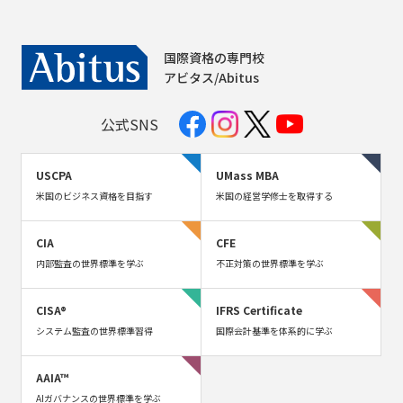
国際資格の専門校
アビタス/Abitus
公式SNS
USCPA
UMass MBA
米国のビジネス資格を目指す
米国の経営学修士を取得する
CIA
CFE
内部監査の世界標準を学ぶ
不正対策の世界標準を学ぶ
CISA®
IFRS Certificate
システム監査の世界標準習得
国際会計基準を体系的に学ぶ
AAIA™
AIガバナンスの世界標準を学ぶ