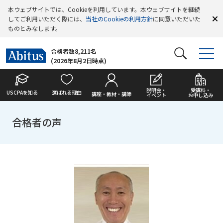
本ウェブサイトでは、Cookieを利用しています。本ウェブサイトを継続
してご利用いただく際には、
当社のCookieの利用方針
に同意いただいた
ものとみなします。
合格者数8,211名
(2026年8月2日時点)
説明会・
受講料・
USCPAを知る
選ばれる理由
講座・教材・講師
イベント
お申し込み
合格者の声