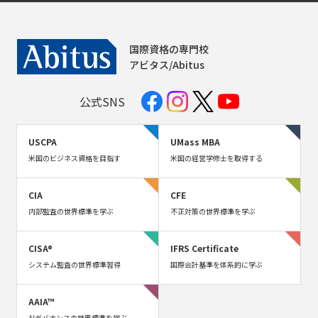
国際資格の専門校
アビタス/Abitus
公式SNS
USCPA
UMass MBA
米国のビジネス資格を目指す
米国の経営学修士を取得する
CIA
CFE
内部監査の世界標準を学ぶ
不正対策の世界標準を学ぶ
CISA®
IFRS Certificate
システム監査の世界標準習得
国際会計基準を体系的に学ぶ
AAIA™
AIガバナンスの世界標準を学ぶ