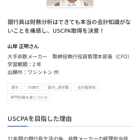
銀行員は財務分析はできても本当の会計知識がな
いことを痛感し、USCPA取得を決意！
山岸 正明さん
大手非鉄メーカー 取締役執行役員管理本部長（CFO）
学習期間：2 年
出願州：ワシントン 州
通学
50歳代
国内_通学圏
会計経験有
専門知識を身につける
USCPAを目指した理由
31年間の銀行員生活の後、非鉄メーカーの経理担当役