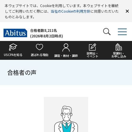
本ウェブサイトでは、Cookieを利用しています。本ウェブサイトを継続
してご利用いただく際には、
当社のCookieの利用方針
に同意いただいた
ものとみなします。
合格者数8,211名
(2026年8月2日時点)
説明会・
受講料・
USCPAを知る
選ばれる理由
講座・教材・講師
イベント
お申し込み
合格者の声